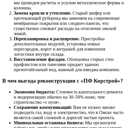
мы проведем расчеты и усилим металлические фермы и
колонны.
Замена кровли и утепление.
Старый шифер или
протекающий рубероид мы заменяем на современные
мембранные покрытия или сэндвич-панели, что
существенно снижает расходы на отопление омской
зимой.
Перепланировка и расширение.
Пристройка
дополнительных модулей, установка новых
перегородок, ворот и витражей для изменения
логистики внутри склада.
Восстановление фасадов.
Облицовка старых стен
профлистом или панелями придает зданию
презентабельный вид, важный для имиджа компании.
В чем выгода реконструкции с «ПФ Корстрой»?
Экономия бюджета:
Стоимость капитального ремонта
и модернизации обычно на 30–50% ниже, чем
строительство «с нуля».
Сохранение коммуникаций:
Вам не нужно заново
подводить газ, воду и электричество, что в Омске часто
является самой сложной и дорогой частью проекта.
Минимальная остановка бизнеса:
Мы организуем
работы так, чтобы ваше производство или склад могли