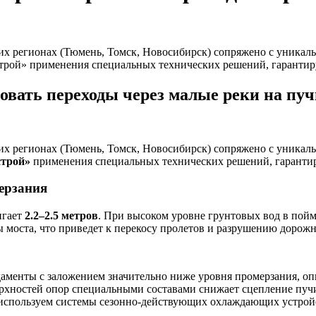
их регионах (Тюмень, Томск, Новосибирск) сопряжено с уникаль
трой» применения специальных технических решений, гарантир
овать переходы через малые реки на пу
их регионах (Тюмень, Томск, Новосибирск) сопряжено с уникаль
трой»
применения специальных технических решений, гарантир
ерзания
игает
2.2–2.5 метров
. При высоком уровне грунтовых вод в пой
моста, что приведет к перекосу пролетов и разрушению дорожн
менты с заложением значительно ниже уровня промерзания, опи
хностей опор специальными составами снижает сцепление пучи
спользуем системы сезонно-действующих охлаждающих устройст