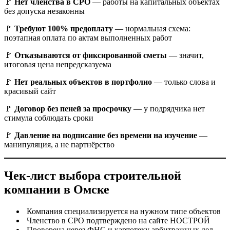
🚩
Нет членства в СРО
— работы на капитальных объектах
без допуска незаконны
🚩
Требуют 100% предоплату
— нормальная схема:
поэтапная оплата по актам выполненных работ
🚩
Отказываются от фиксированной сметы
— значит,
итоговая цена непредсказуема
🚩
Нет реальных объектов в портфолио
— только слова и
красивый сайт
🚩
Договор без пеней за просрочку
— у подрядчика нет
стимула соблюдать сроки
🚩
Давление на подписание без времени на изучение
—
манипуляция, а не партнёрство
Чек-лист выбора строительной
компании в Омске
Компания специализируется на нужном типе объектов
Членство в СРО подтверждено на сайте НОСТРОЙ
Проверена через ФНС и картотеку арбитражных дел