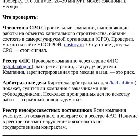
проверку. Это занимает 20–30 минут и может сэкономить
месяцы.
Что проверять:
Членство в СРО
Строительные компании, выполняющие
работы на объектах капитального строительства, обязаны
состоять в саморегулируемой организации (СРО). Проверить
можно на сайте НОСТРОЙ:
nostroy.ru
. Отсутствие допуска
СРО — стоп-сигнал.
Реестр ФНС
Проверьте компанию через сервис ФНС
(
egrul.nalog.ru
): дата регистрации, статус, учредители.
Компания, зарегистрированная три месяца назад, — это риск.
Арбитражные дела
Картотека арбитражных дел (
kad.arbitr.ru
)
покажет, судится ли компания с заказчиками или
субподрядчиками. Несколько проигранных дел по качеству
работ — серьёзный повод задуматься.
Реестр недобросовестных поставщиков
Если компания
участвует в госзакупках, проверьте её в реестре ФАС. Наличие
в реестре означает нарушение обязательств по
государственным контрактам.